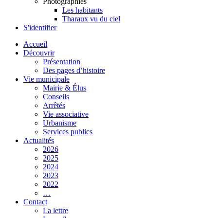
Photographies
Les habitants
Tharaux vu du ciel
S'identifier
Accueil
Découvrir
Présentation
Des pages d’histoire
Vie municipale
Mairie & Élus
Conseils
Arrêtés
Vie associative
Urbanisme
Services publics
Actualités
2026
2025
2024
2023
2022
…
Contact
La lettre