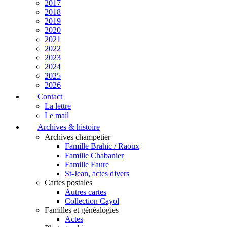
2017
2018
2019
2020
2021
2022
2023
2024
2025
2026
Contact
La lettre
Le mail
Archives & histoire
Archives champetier
Famille Brahic / Raoux
Famille Chabanier
Famille Faure
St-Jean, actes divers
Cartes postales
Autres cartes
Collection Cayol
Familles et généalogies
Actes