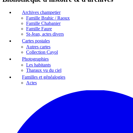
Archives champetier
Famille Brahic / Raoux
Famille Chabanier
Famille Faure
St-Jean, actes divers
Cartes postales
Autres cartes
Collection Cayol
Photographies
Les habitants
Tharaux vu du ciel
Familles et généalogies
Actes