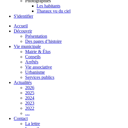
Photographies
Les habitants
Tharaux vu du ciel
S'identifier
Accueil
Découvrir
Présentation
Des pages d’histoire
Vie municipale
Mairie & Élus
Conseils
Arrêtés
Vie associative
Urbanisme
Services publics
Actualités
2026
2025
2024
2023
2022
…
Contact
La lettre