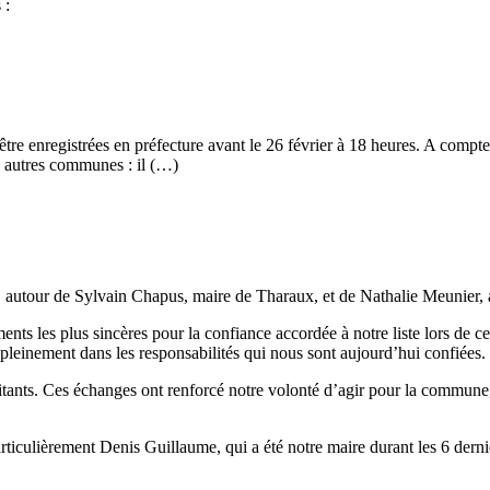
 :
t être enregistrées en préfecture avant le 26 février à 18 heures. A com
s autres communes : il (…)
 autour de Sylvain Chapus, maire de Tharaux, et de Nathalie Meunier, 
s les plus sincères pour la confiance accordée à notre liste lors de ces
einement dans les responsabilités qui nous sont aujourd’hui confiées.
ts. Ces échanges ont renforcé notre volonté d’agir pour la commune, au 
ticulièrement Denis Guillaume, qui a été notre maire durant les 6 derni