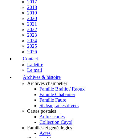
2017
2018
2019
2020
2021
2022
2023
2024
2025
2026
Contact
La lettre
Le mail
Archives & histoire
Archives champetier
Famille Brahic / Raoux
Famille Chabanier
Famille Faure
St-Jean, actes divers
Cartes postales
Autres cartes
Collection Cayol
Familles et généalogies
Actes