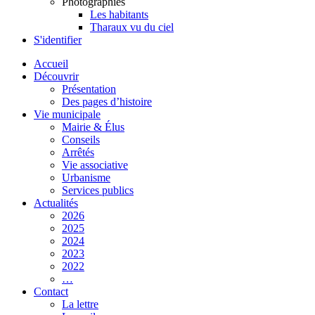
Photographies
Les habitants
Tharaux vu du ciel
S'identifier
Accueil
Découvrir
Présentation
Des pages d’histoire
Vie municipale
Mairie & Élus
Conseils
Arrêtés
Vie associative
Urbanisme
Services publics
Actualités
2026
2025
2024
2023
2022
…
Contact
La lettre