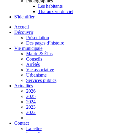
Photographies
Les habitants
Tharaux vu du ciel
S'identifier
Accueil
Découvrir
Présentation
Des pages d’histoire
Vie municipale
Mairie & Élus
Conseils
Arrêtés
Vie associative
Urbanisme
Services publics
Actualités
2026
2025
2024
2023
2022
…
Contact
La lettre