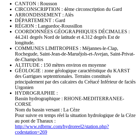
CANTON : Rousson
CIRCONSCRIPTION : 4ème circonscription du Gard
ARRONDISSEMENT : Alès
DÉPARTEMENT : Gard
RÉGION : Languedoc-Roussillon
COORDONNÉES GÉOGRAPHIQUES DÉCIMALES :
44.241 degrés Nord de latitude et 4.312 degrés Est de
longitude.
COMMUNES LIMITROPHES : Méjannes-le-Clap,
Rochegude, Saint-Jean-de-Maruéjols-et-Avejan, Saint-Privat-
de-Champclos
ALTITUDE : 150 mètres environ en moyenne
GÉOLOGIE : zone géologique caractéristique du KARST
des Garrigues septentrionales. Terrains constitués
principalement par des calcaires du Crétacé Inférieur de faciès
Urgonien
HYDROGRAPHIE :
Bassin hydrographique : RHONE-MEDITERRANEE-
CORSE
Nom du bassin versant : La Cèze
Pour suivre en temps réel la situation hydrologique de la Cèze
au pont de Tharaux :
http://www.rdbrmc.com/hydroreel2/station.php?
codestation=269