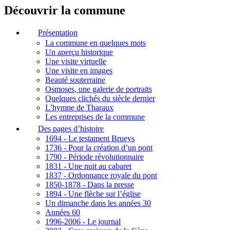
Découvrir la commune
Présentation
La commune en quelques mots
Un aperçu historique
Une visite virtuelle
Une visite en images
Beauté souterraine
Osmoses, une galerie de portraits
Quelques clichés du siècle dernier
L’hymne de Tharaux
Les entreprises de la commune
Des pages d’histoire
1694 - Le testament Brueys
1736 - Pour la création d’un pont
1790 - Période révolutionnaire
1831 - Une nuit au cabaret
1837 - Ordonnance royale du pont
1850-1878 - Dans la presse
1894 - Une flèche sur l’église
Un dimanche dans les années 30
Années 60
1996-2006 - Le journal