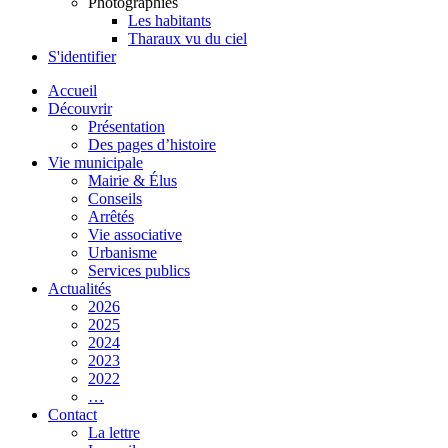
Photographies
Les habitants
Tharaux vu du ciel
S'identifier
Accueil
Découvrir
Présentation
Des pages d’histoire
Vie municipale
Mairie & Élus
Conseils
Arrêtés
Vie associative
Urbanisme
Services publics
Actualités
2026
2025
2024
2023
2022
…
Contact
La lettre