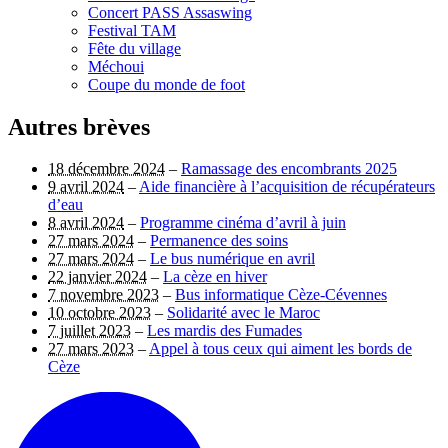
Concert PASS Assaswing
Festival TAM
Fête du village
Méchoui
Coupe du monde de foot
Autres brèves
18 décembre 2024
–
Ramassage des encombrants 2025
9 avril 2024
–
Aide financière à l’acquisition de récupérateurs
d’eau
8 avril 2024
–
Programme cinéma d’avril à juin
27 mars 2024
–
Permanence des soins
27 mars 2024
–
Le bus numérique en avril
22 janvier 2024
–
La cèze en hiver
7 novembre 2023
–
Bus informatique Cèze-Cévennes
10 octobre 2023
–
Solidarité avec le Maroc
7 juillet 2023
–
Les mardis des Fumades
27 mars 2023
–
Appel à tous ceux qui aiment les bords de
Cèze