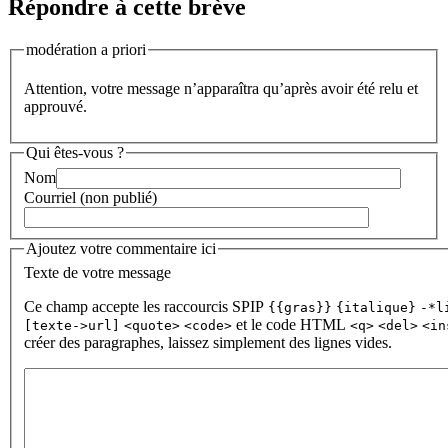
Répondre à cette brève
modération a priori
Attention, votre message n’apparaîtra qu’après avoir été relu et
approuvé.
Qui êtes-vous ?
Nom
Courriel (non publié)
Ajoutez votre commentaire ici
Texte de votre message
Ce champ accepte les raccourcis SPIP
{{gras}}
{italique}
-*l
et le code HTML
[texte->url]
<quote>
<code>
<q>
<del>
<in
créer des paragraphes, laissez simplement des lignes vides.