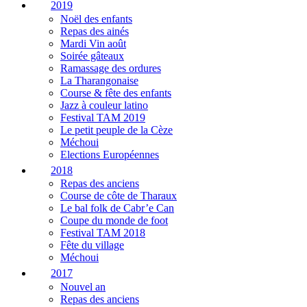
2019
Noël des enfants
Repas des ainés
Mardi Vin août
Soirée gâteaux
Ramassage des ordures
La Tharangonaise
Course & fête des enfants
Jazz à couleur latino
Festival TAM 2019
Le petit peuple de la Cèze
Méchoui
Elections Européennes
2018
Repas des anciens
Course de côte de Tharaux
Le bal folk de Cabr’e Can
Coupe du monde de foot
Festival TAM 2018
Fête du village
Méchoui
2017
Nouvel an
Repas des anciens