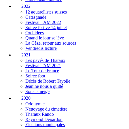
2022
12 aquarellistes suisses
Catasgnade
Festival TAM 2022
Soirée festive 14 juillet
Orchidées
Quand le jour se lève
La Cèze, retour aux sources
Vendredis lecture
2021
Les pavés de Tharaux
Festival TAM 2021
Le Tour de France
Soirée foot
Décès de Robert Tayolle
Jeanine nous a quitté
Sous la neige
2020
Odonymie
Nettoyage du cimetière
Tharaux Rando
Raymond Depardon
Elections municipales