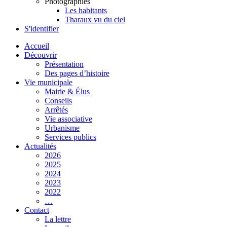
Photographies
Les habitants
Tharaux vu du ciel
S'identifier
Accueil
Découvrir
Présentation
Des pages d’histoire
Vie municipale
Mairie & Élus
Conseils
Arrêtés
Vie associative
Urbanisme
Services publics
Actualités
2026
2025
2024
2023
2022
…
Contact
La lettre