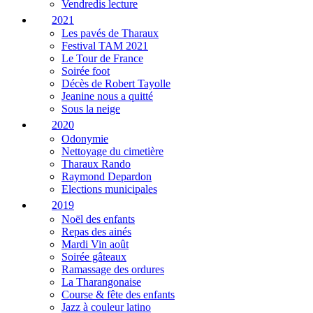
Vendredis lecture
2021
Les pavés de Tharaux
Festival TAM 2021
Le Tour de France
Soirée foot
Décès de Robert Tayolle
Jeanine nous a quitté
Sous la neige
2020
Odonymie
Nettoyage du cimetière
Tharaux Rando
Raymond Depardon
Elections municipales
2019
Noël des enfants
Repas des ainés
Mardi Vin août
Soirée gâteaux
Ramassage des ordures
La Tharangonaise
Course & fête des enfants
Jazz à couleur latino