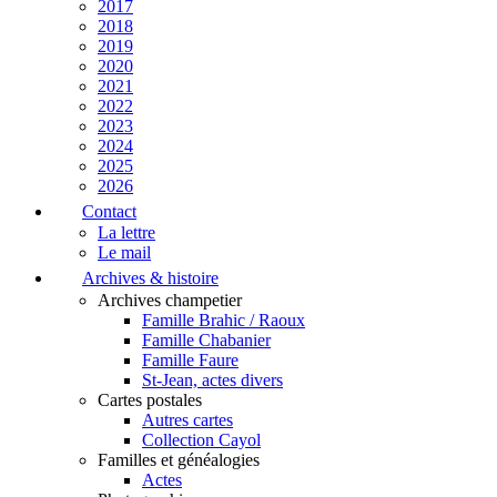
2017
2018
2019
2020
2021
2022
2023
2024
2025
2026
Contact
La lettre
Le mail
Archives & histoire
Archives champetier
Famille Brahic / Raoux
Famille Chabanier
Famille Faure
St-Jean, actes divers
Cartes postales
Autres cartes
Collection Cayol
Familles et généalogies
Actes