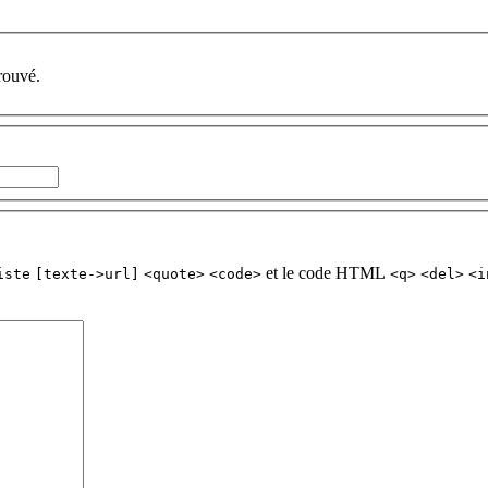
rouvé.
et le code HTML
iste
[texte->url]
<quote>
<code>
<q>
<del>
<i