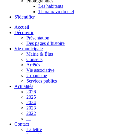
Photographies
Les habitants
Tharaux vu du ciel
S'identifier
Accueil
Découvrir
Présentation
Des pages d’histoire
Vie municipale
Mairie & Élus
Conseils
Arrêtés
Vie associative
Urbanisme
Services publics
Actualités
2026
2025
2024
2023
2022
…
Contact
La lettre