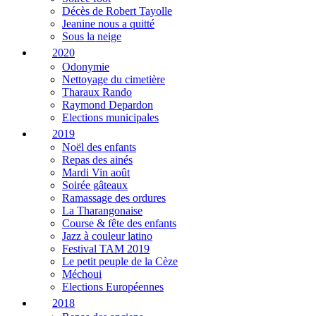
Décès de Robert Tayolle
Jeanine nous a quitté
Sous la neige
2020
Odonymie
Nettoyage du cimetière
Tharaux Rando
Raymond Depardon
Elections municipales
2019
Noël des enfants
Repas des ainés
Mardi Vin août
Soirée gâteaux
Ramassage des ordures
La Tharangonaise
Course & fête des enfants
Jazz à couleur latino
Festival TAM 2019
Le petit peuple de la Cèze
Méchoui
Elections Européennes
2018