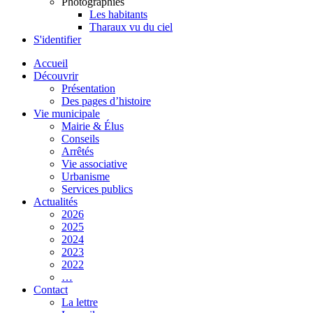
Photographies
Les habitants
Tharaux vu du ciel
S'identifier
Accueil
Découvrir
Présentation
Des pages d’histoire
Vie municipale
Mairie & Élus
Conseils
Arrêtés
Vie associative
Urbanisme
Services publics
Actualités
2026
2025
2024
2023
2022
…
Contact
La lettre