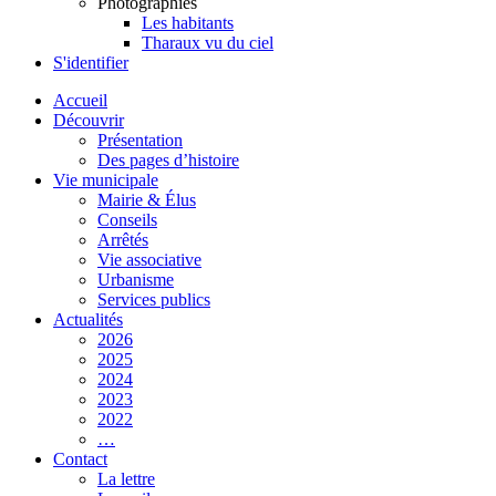
Photographies
Les habitants
Tharaux vu du ciel
S'identifier
Accueil
Découvrir
Présentation
Des pages d’histoire
Vie municipale
Mairie & Élus
Conseils
Arrêtés
Vie associative
Urbanisme
Services publics
Actualités
2026
2025
2024
2023
2022
…
Contact
La lettre