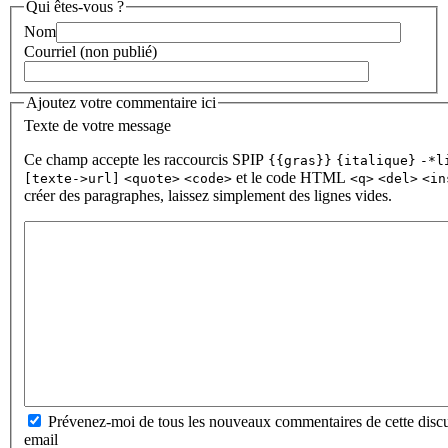
Qui êtes-vous ?
Nom
Courriel (non publié)
Ajoutez votre commentaire ici
Texte de votre message
Ce champ accepte les raccourcis SPIP
{{gras}}
{italique}
-*l
et le code HTML
[texte->url]
<quote>
<code>
<q>
<del>
<in
créer des paragraphes, laissez simplement des lignes vides.
Prévenez-moi de tous les nouveaux commentaires de cette discu
email