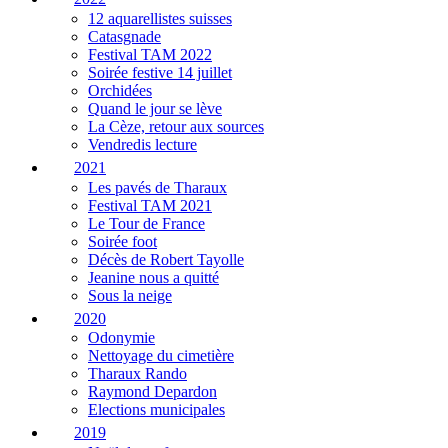
12 aquarellistes suisses
Catasgnade
Festival TAM 2022
Soirée festive 14 juillet
Orchidées
Quand le jour se lève
La Cèze, retour aux sources
Vendredis lecture
2021
Les pavés de Tharaux
Festival TAM 2021
Le Tour de France
Soirée foot
Décès de Robert Tayolle
Jeanine nous a quitté
Sous la neige
2020
Odonymie
Nettoyage du cimetière
Tharaux Rando
Raymond Depardon
Elections municipales
2019