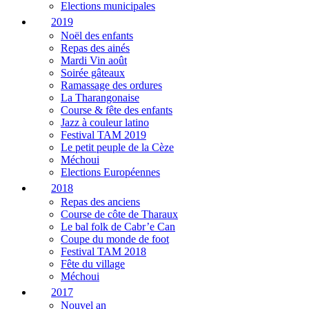
Elections municipales
2019
Noël des enfants
Repas des ainés
Mardi Vin août
Soirée gâteaux
Ramassage des ordures
La Tharangonaise
Course & fête des enfants
Jazz à couleur latino
Festival TAM 2019
Le petit peuple de la Cèze
Méchoui
Elections Européennes
2018
Repas des anciens
Course de côte de Tharaux
Le bal folk de Cabr’e Can
Coupe du monde de foot
Festival TAM 2018
Fête du village
Méchoui
2017
Nouvel an