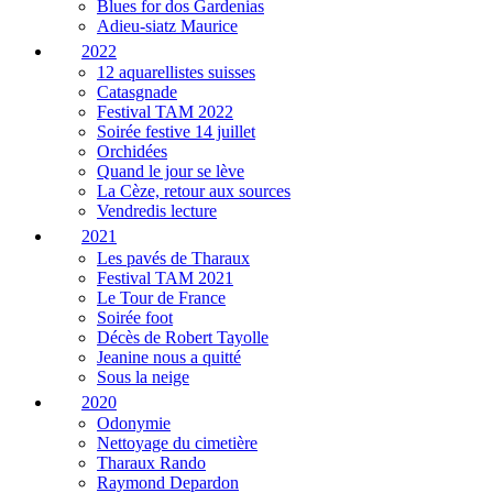
Blues for dos Gardenias
Adieu-siatz Maurice
2022
12 aquarellistes suisses
Catasgnade
Festival TAM 2022
Soirée festive 14 juillet
Orchidées
Quand le jour se lève
La Cèze, retour aux sources
Vendredis lecture
2021
Les pavés de Tharaux
Festival TAM 2021
Le Tour de France
Soirée foot
Décès de Robert Tayolle
Jeanine nous a quitté
Sous la neige
2020
Odonymie
Nettoyage du cimetière
Tharaux Rando
Raymond Depardon