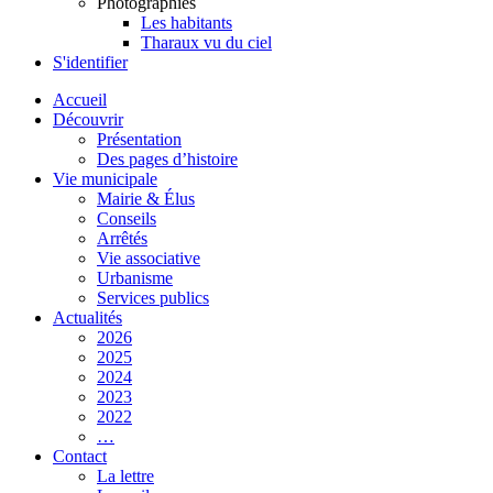
Photographies
Les habitants
Tharaux vu du ciel
S'identifier
Accueil
Découvrir
Présentation
Des pages d’histoire
Vie municipale
Mairie & Élus
Conseils
Arrêtés
Vie associative
Urbanisme
Services publics
Actualités
2026
2025
2024
2023
2022
…
Contact
La lettre