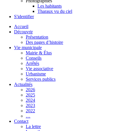
Photographies
Les habitants
Tharaux vu du ciel
S'identifier
Accueil
Découvrir
Présentation
Des pages d’histoire
Vie municipale
Mairie & Élus
Conseils
Arrêtés
Vie associative
Urbanisme
Services publics
Actualités
2026
2025
2024
2023
2022
…
Contact
La lettre