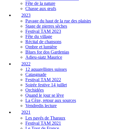
Fête de la nature
Chasse aux œufs
2023
Pavage du haut de la rue des plaisirs
Stage de pierres sèches
Festival TAM 2023
Fête du village
Récital de chansons
Ombre et lumière
Blues for dos Gardenias
Adieu-siatz Maurice
2022
12 aquarellistes suisses
Catasgnade
Festival TAM 2022
Soirée festive 14 juillet
Orchidées
Quand le jour se lève
La Cèze, retour aux sources
Vendredis lecture
2021
Les pavés de Tharaux
Festival TAM 2021
Le Tour de France