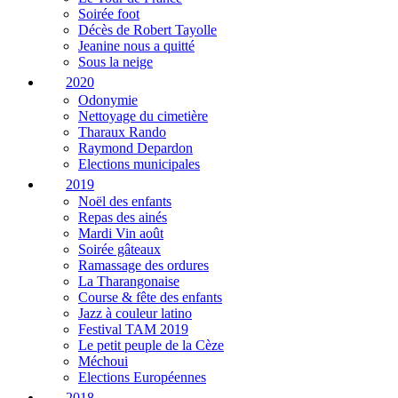
Soirée foot
Décès de Robert Tayolle
Jeanine nous a quitté
Sous la neige
2020
Odonymie
Nettoyage du cimetière
Tharaux Rando
Raymond Depardon
Elections municipales
2019
Noël des enfants
Repas des ainés
Mardi Vin août
Soirée gâteaux
Ramassage des ordures
La Tharangonaise
Course & fête des enfants
Jazz à couleur latino
Festival TAM 2019
Le petit peuple de la Cèze
Méchoui
Elections Européennes
2018