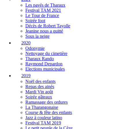
Les pavés de Tharaux
Festival TAM 2021
Le Tour de France
Soirée foot
Décès de Robert Tayolle
Jeanine nous a quitté
Sous la neige
2020
Odonymie
Nettoyage du cimetière
Tharaux Rando
Raymond Depardon
Elections municipales
2019
Noël des enfants
Repas des ainés
Mardi Vin août
Soirée gâteaux
Ramassage des ordures
La Tharangonaise
Course & fête des enfants
Jazz à couleur latino
Festival TAM 2019
Le petit peuple de la Cèze