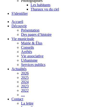
Photographies
Les habitants
Tharaux vu du ciel
S'identifier
Accueil
Découvrir
Présentation
Des pages d’histoire
Vie municipale
Mairie & Élus
Conseils
Arrêtés
Vie associative
Urbanisme
Services publics
Actualités
2026
2025
2024
2023
2022
…
Contact
La lettre