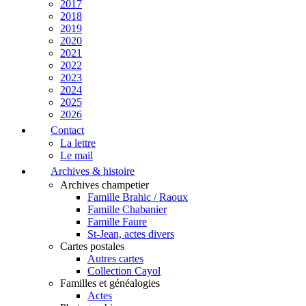
2017
2018
2019
2020
2021
2022
2023
2024
2025
2026
Contact
La lettre
Le mail
Archives & histoire
Archives champetier
Famille Brahic / Raoux
Famille Chabanier
Famille Faure
St-Jean, actes divers
Cartes postales
Autres cartes
Collection Cayol
Familles et généalogies
Actes