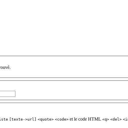
rouvé.
et le code HTML
iste
[texte->url]
<quote>
<code>
<q>
<del>
<i