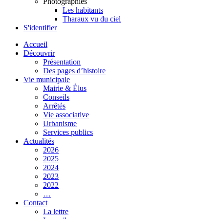
Photographies
Les habitants
Tharaux vu du ciel
S'identifier
Accueil
Découvrir
Présentation
Des pages d’histoire
Vie municipale
Mairie & Élus
Conseils
Arrêtés
Vie associative
Urbanisme
Services publics
Actualités
2026
2025
2024
2023
2022
…
Contact
La lettre