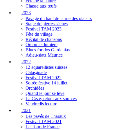
Fête de la nature
Chasse aux œufs
2023
Pavage du haut de la rue des plaisirs
Stage de pierres sèches
Festival TAM 2023
Fête du village
Récital de chansons
Ombre et lumière
Blues for dos Gardenias
Adieu-siatz Maurice
2022
12 aquarellistes suisses
Catasgnade
Festival TAM 2022
Soirée festive 14 juillet
Orchidées
Quand le jour se lève
La Cèze, retour aux sources
Vendredis lecture
2021
Les pavés de Tharaux
Festival TAM 2021
Le Tour de France