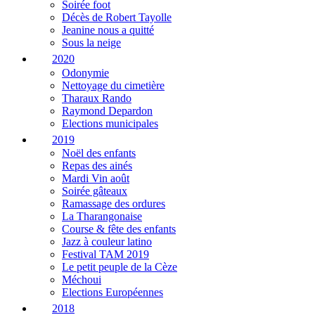
Soirée foot
Décès de Robert Tayolle
Jeanine nous a quitté
Sous la neige
2020
Odonymie
Nettoyage du cimetière
Tharaux Rando
Raymond Depardon
Elections municipales
2019
Noël des enfants
Repas des ainés
Mardi Vin août
Soirée gâteaux
Ramassage des ordures
La Tharangonaise
Course & fête des enfants
Jazz à couleur latino
Festival TAM 2019
Le petit peuple de la Cèze
Méchoui
Elections Européennes
2018