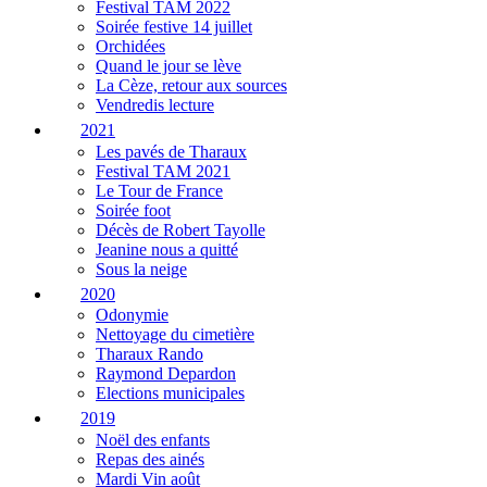
Festival TAM 2022
Soirée festive 14 juillet
Orchidées
Quand le jour se lève
La Cèze, retour aux sources
Vendredis lecture
2021
Les pavés de Tharaux
Festival TAM 2021
Le Tour de France
Soirée foot
Décès de Robert Tayolle
Jeanine nous a quitté
Sous la neige
2020
Odonymie
Nettoyage du cimetière
Tharaux Rando
Raymond Depardon
Elections municipales
2019
Noël des enfants
Repas des ainés
Mardi Vin août