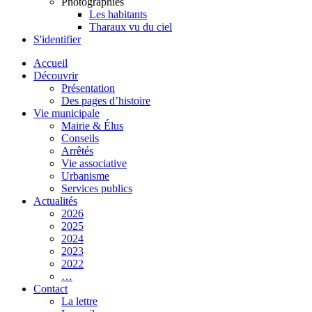
Photographies
Les habitants
Tharaux vu du ciel
S'identifier
Accueil
Découvrir
Présentation
Des pages d’histoire
Vie municipale
Mairie & Élus
Conseils
Arrêtés
Vie associative
Urbanisme
Services publics
Actualités
2026
2025
2024
2023
2022
…
Contact
La lettre