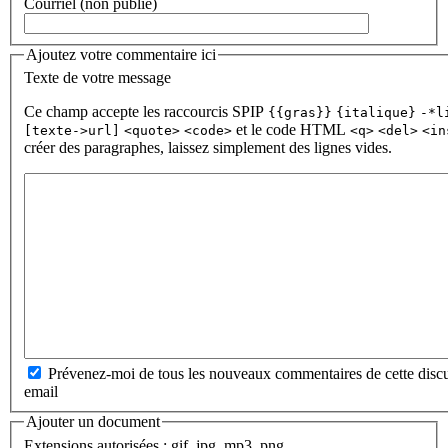
Courriel (non publié)
Ajoutez votre commentaire ici
Texte de votre message
Ce champ accepte les raccourcis SPIP
{{gras}}
{italique}
-*l
et le code HTML
[texte->url]
<quote>
<code>
<q>
<del>
<in
créer des paragraphes, laissez simplement des lignes vides.
Prévenez-moi de tous les nouveaux commentaires de cette discu
email
Ajouter un document
Extensions autorisées : gif, jpg, mp3, png