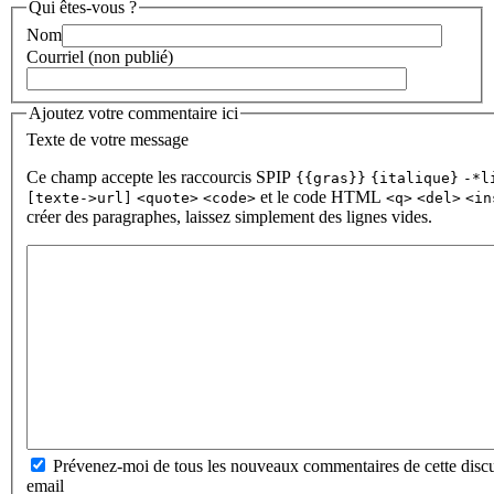
Qui êtes-vous ?
Nom
Courriel (non publié)
Ajoutez votre commentaire ici
Texte de votre message
Ce champ accepte les raccourcis SPIP
{{gras}}
{italique}
-*l
et le code HTML
[texte->url]
<quote>
<code>
<q>
<del>
<in
créer des paragraphes, laissez simplement des lignes vides.
Prévenez-moi de tous les nouveaux commentaires de cette discu
email