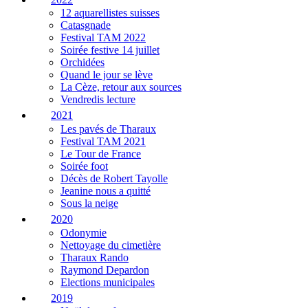
12 aquarellistes suisses
Catasgnade
Festival TAM 2022
Soirée festive 14 juillet
Orchidées
Quand le jour se lève
La Cèze, retour aux sources
Vendredis lecture
2021
Les pavés de Tharaux
Festival TAM 2021
Le Tour de France
Soirée foot
Décès de Robert Tayolle
Jeanine nous a quitté
Sous la neige
2020
Odonymie
Nettoyage du cimetière
Tharaux Rando
Raymond Depardon
Elections municipales
2019