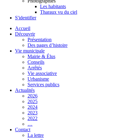
Photographies
Les habitants
Tharaux vu du ciel
S'identifier
Accueil
Découvrir
Présentation
Des pages d’histoire
Vie municipale
Mairie & Élus
Conseils
Arrêtés
Vie associative
Urbanisme
Services publics
Actualités
2026
2025
2024
2023
2022
…
Contact
La lettre