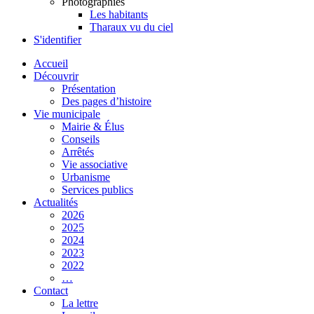
Photographies
Les habitants
Tharaux vu du ciel
S'identifier
Accueil
Découvrir
Présentation
Des pages d’histoire
Vie municipale
Mairie & Élus
Conseils
Arrêtés
Vie associative
Urbanisme
Services publics
Actualités
2026
2025
2024
2023
2022
…
Contact
La lettre