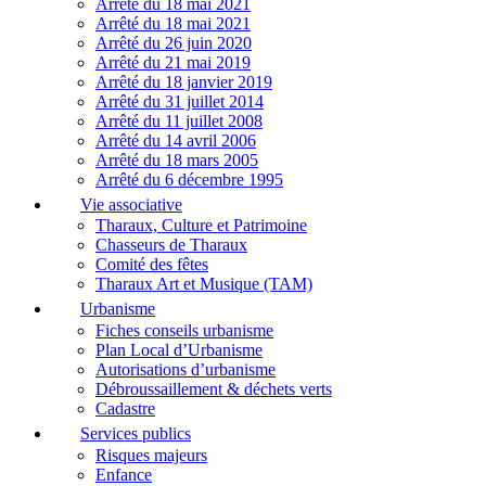
Arrêté du 18 mai 2021
Arrêté du 18 mai 2021
Arrêté du 26 juin 2020
Arrêté du 21 mai 2019
Arrêté du 18 janvier 2019
Arrêté du 31 juillet 2014
Arrêté du 11 juillet 2008
Arrêté du 14 avril 2006
Arrêté du 18 mars 2005
Arrêté du 6 décembre 1995
Vie associative
Tharaux, Culture et Patrimoine
Chasseurs de Tharaux
Comité des fêtes
Tharaux Art et Musique (TAM)
Urbanisme
Fiches conseils urbanisme
Plan Local d’Urbanisme
Autorisations d’urbanisme
Débroussaillement & déchets verts
Cadastre
Services publics
Risques majeurs
Enfance