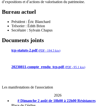
d’expositions et d’actions de valorisation du patrimoine.
Bureau actuel
Président : Éric Blanchard
Trésorier : Édith Brion
Secrétaire : Sylvain Chapus
Documents joints
tcp-statuts-2.pdf
(
PDF
-
194.5 kio
)
20230811-compte_rendu_tcp.pdf
(
PDF
-
95.1 kio
)
Les manifestations de l'association
2026
# Dimanche 2 août de 18h00 à 22h00
Résistances
Place de l’église