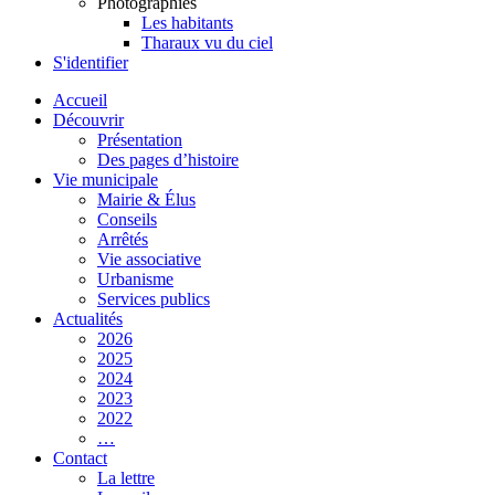
Photographies
Les habitants
Tharaux vu du ciel
S'identifier
Accueil
Découvrir
Présentation
Des pages d’histoire
Vie municipale
Mairie & Élus
Conseils
Arrêtés
Vie associative
Urbanisme
Services publics
Actualités
2026
2025
2024
2023
2022
…
Contact
La lettre