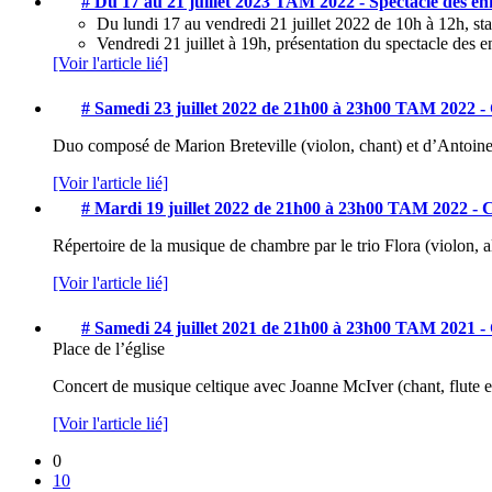
# Du 17 au 21 juillet 2023
TAM 2022 - Spectacle des enf
Du lundi 17 au vendredi 21 juillet 2022 de 10h à 12h, stage
Vendredi 21 juillet à 19h, présentation du spectacle des enf
[Voir l'article lié]
# Samedi 23 juillet 2022 de 21h00 à 23h00
TAM 2022 - 
Duo composé de Marion Breteville (violon, chant) et d’Antoine 
[Voir l'article lié]
# Mardi 19 juillet 2022 de 21h00 à 23h00
TAM 2022 - C
Répertoire de la musique de chambre par le trio Flora (violon, al
[Voir l'article lié]
# Samedi 24 juillet 2021 de 21h00 à 23h00
TAM 2021 - 
Place de l’église
Concert de musique celtique avec Joanne McIver (chant, flute e
[Voir l'article lié]
0
10