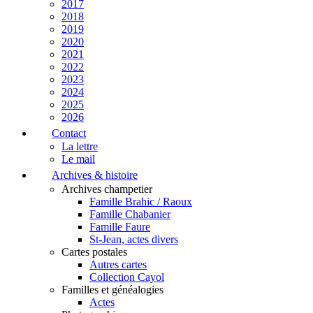
2017
2018
2019
2020
2021
2022
2023
2024
2025
2026
Contact
La lettre
Le mail
Archives & histoire
Archives champetier
Famille Brahic / Raoux
Famille Chabanier
Famille Faure
St-Jean, actes divers
Cartes postales
Autres cartes
Collection Cayol
Familles et généalogies
Actes