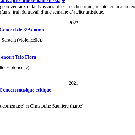
ants après une semaine de stage
 ouvert aux enfants associant les arts du cirque , un atelier création en
ants, fruit du travail d’une semaine d’atelier artistique.
2022
Concert de S’Adouno
Sergent (violoncelle).
oncert Trio Flora
to, violoncelle).
2021
Concert musique celtique
t cornemuse) et Christophe Saunière (harpe).