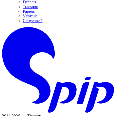
Déchets
Transport
Papiers
Véhicule
Citoyenneté
2014-2026 — Tharaux