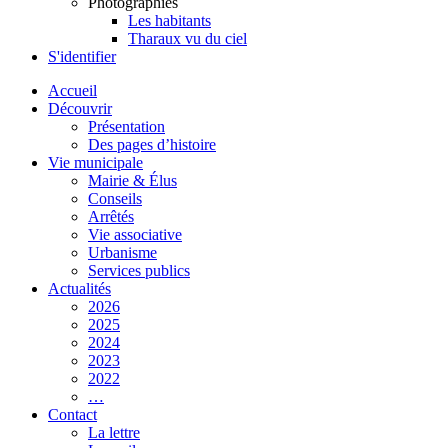
Photographies
Les habitants
Tharaux vu du ciel
S'identifier
Accueil
Découvrir
Présentation
Des pages d’histoire
Vie municipale
Mairie & Élus
Conseils
Arrêtés
Vie associative
Urbanisme
Services publics
Actualités
2026
2025
2024
2023
2022
…
Contact
La lettre