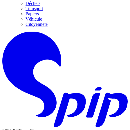
Déchets
Transport
Papiers
Véhicule
Citoyenneté