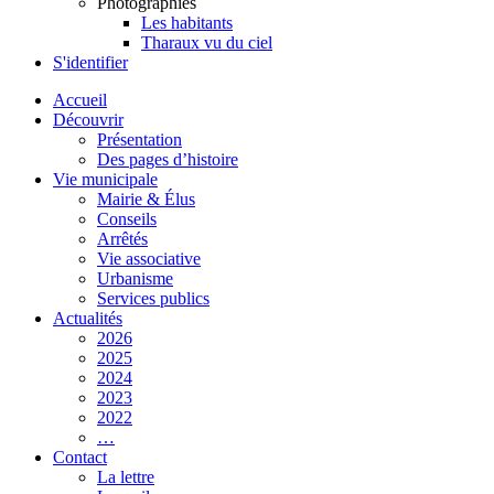
Photographies
Les habitants
Tharaux vu du ciel
S'identifier
Accueil
Découvrir
Présentation
Des pages d’histoire
Vie municipale
Mairie & Élus
Conseils
Arrêtés
Vie associative
Urbanisme
Services publics
Actualités
2026
2025
2024
2023
2022
…
Contact
La lettre