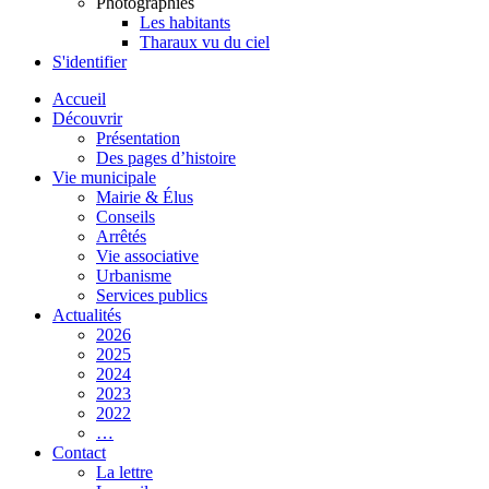
Photographies
Les habitants
Tharaux vu du ciel
S'identifier
Accueil
Découvrir
Présentation
Des pages d’histoire
Vie municipale
Mairie & Élus
Conseils
Arrêtés
Vie associative
Urbanisme
Services publics
Actualités
2026
2025
2024
2023
2022
…
Contact
La lettre