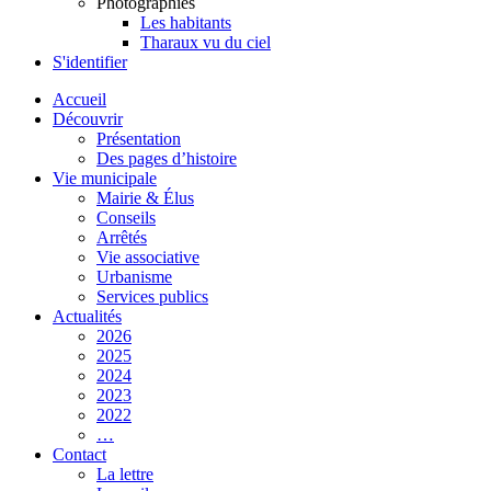
Photographies
Les habitants
Tharaux vu du ciel
S'identifier
Accueil
Découvrir
Présentation
Des pages d’histoire
Vie municipale
Mairie & Élus
Conseils
Arrêtés
Vie associative
Urbanisme
Services publics
Actualités
2026
2025
2024
2023
2022
…
Contact
La lettre