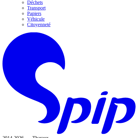
Déchets
Transport
Papiers
Véhicule
Citoyenneté
2014-2026 — Tharaux