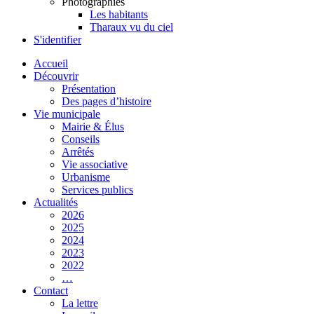
Photographies
Les habitants
Tharaux vu du ciel
S'identifier
Accueil
Découvrir
Présentation
Des pages d’histoire
Vie municipale
Mairie & Élus
Conseils
Arrêtés
Vie associative
Urbanisme
Services publics
Actualités
2026
2025
2024
2023
2022
…
Contact
La lettre