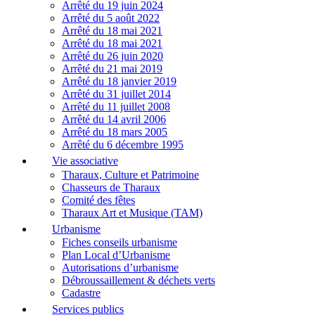
Arrêté du 19 juin 2024
Arrêté du 5 août 2022
Arrêté du 18 mai 2021
Arrêté du 18 mai 2021
Arrêté du 26 juin 2020
Arrêté du 21 mai 2019
Arrêté du 18 janvier 2019
Arrêté du 31 juillet 2014
Arrêté du 11 juillet 2008
Arrêté du 14 avril 2006
Arrêté du 18 mars 2005
Arrêté du 6 décembre 1995
Vie associative
Tharaux, Culture et Patrimoine
Chasseurs de Tharaux
Comité des fêtes
Tharaux Art et Musique (TAM)
Urbanisme
Fiches conseils urbanisme
Plan Local d’Urbanisme
Autorisations d’urbanisme
Débroussaillement & déchets verts
Cadastre
Services publics