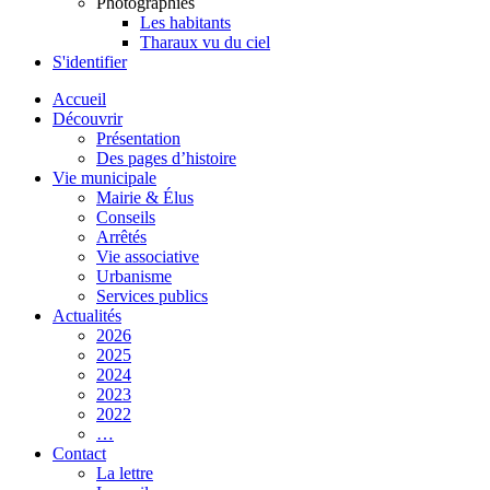
Photographies
Les habitants
Tharaux vu du ciel
S'identifier
Accueil
Découvrir
Présentation
Des pages d’histoire
Vie municipale
Mairie & Élus
Conseils
Arrêtés
Vie associative
Urbanisme
Services publics
Actualités
2026
2025
2024
2023
2022
…
Contact
La lettre