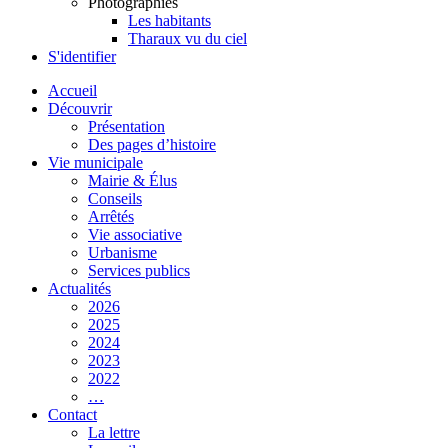
Photographies
Les habitants
Tharaux vu du ciel
S'identifier
Accueil
Découvrir
Présentation
Des pages d’histoire
Vie municipale
Mairie & Élus
Conseils
Arrêtés
Vie associative
Urbanisme
Services publics
Actualités
2026
2025
2024
2023
2022
…
Contact
La lettre