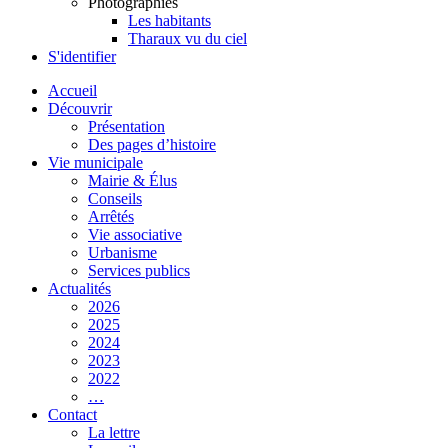
Photographies
Les habitants
Tharaux vu du ciel
S'identifier
Accueil
Découvrir
Présentation
Des pages d’histoire
Vie municipale
Mairie & Élus
Conseils
Arrêtés
Vie associative
Urbanisme
Services publics
Actualités
2026
2025
2024
2023
2022
…
Contact
La lettre