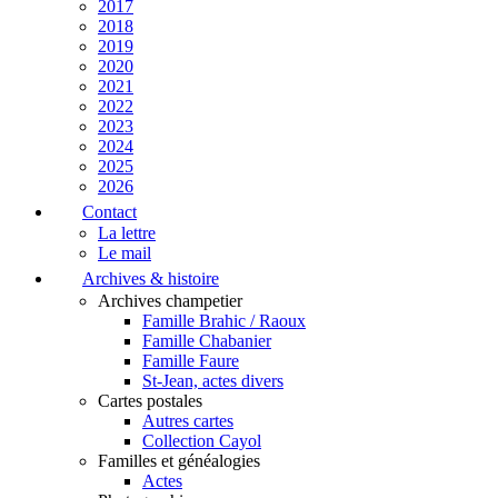
2017
2018
2019
2020
2021
2022
2023
2024
2025
2026
Contact
La lettre
Le mail
Archives & histoire
Archives champetier
Famille Brahic / Raoux
Famille Chabanier
Famille Faure
St-Jean, actes divers
Cartes postales
Autres cartes
Collection Cayol
Familles et généalogies
Actes