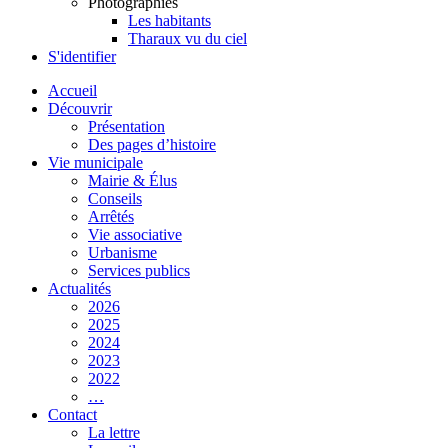
Photographies
Les habitants
Tharaux vu du ciel
S'identifier
Accueil
Découvrir
Présentation
Des pages d’histoire
Vie municipale
Mairie & Élus
Conseils
Arrêtés
Vie associative
Urbanisme
Services publics
Actualités
2026
2025
2024
2023
2022
…
Contact
La lettre