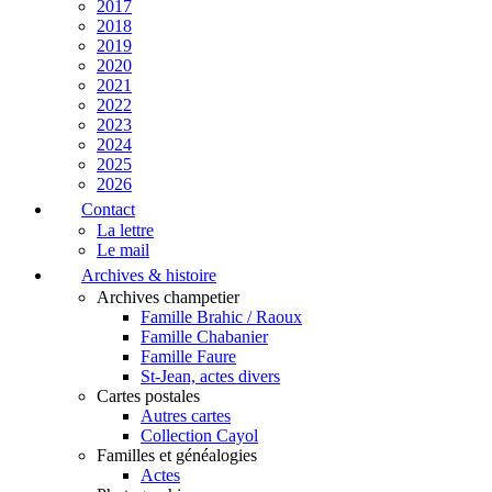
2017
2018
2019
2020
2021
2022
2023
2024
2025
2026
Contact
La lettre
Le mail
Archives & histoire
Archives champetier
Famille Brahic / Raoux
Famille Chabanier
Famille Faure
St-Jean, actes divers
Cartes postales
Autres cartes
Collection Cayol
Familles et généalogies
Actes