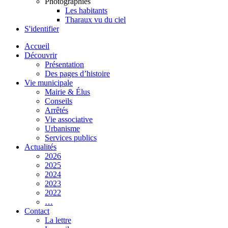
Photographies
Les habitants
Tharaux vu du ciel
S'identifier
Accueil
Découvrir
Présentation
Des pages d’histoire
Vie municipale
Mairie & Élus
Conseils
Arrêtés
Vie associative
Urbanisme
Services publics
Actualités
2026
2025
2024
2023
2022
…
Contact
La lettre