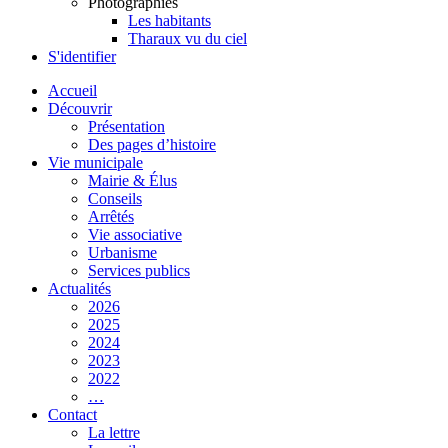
Photographies
Les habitants
Tharaux vu du ciel
S'identifier
Accueil
Découvrir
Présentation
Des pages d’histoire
Vie municipale
Mairie & Élus
Conseils
Arrêtés
Vie associative
Urbanisme
Services publics
Actualités
2026
2025
2024
2023
2022
…
Contact
La lettre